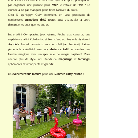
Pour sortir des sentiers battus et marquer les esprits, pourquoi ne
pas organiser une journée pour
fêter
le retour de
l’été
? La
journée à ne pas manquer pour fêter l’arrivée du soleil.
C'est là qu'Happy Guily intervient, en vous proposant de
nombreuses
animations d'été
toutes aussi adaptables à votre
demande les unes que les autres.
Entre Mini Olympiades, Jeux géants, Pêche aux canards, une
expérience Mini Koh-Lanta, et bien d'autres... Les enfants vivront
des
défis
fun et conviviaux sous le soleil (on l'espère!). Laissez
place à la créativité avec nos
ateliers créatifs
et ajoutez une
touche magique avec un spectacle de magie captivant. Pour
encore plus de style, nos stands de
maquillage
et
tatouages
éphémères raviront petits et grands !
Un
événement sur-mesure
pour une
Summer Party réussie !