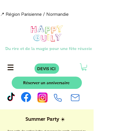
📍 Région Parisienne / Normandie                            📩  contact@happyg
Du rire et de la magie pour une fête réussie
DEVIS ICI
Réserver un anniversaire
Summer Party ☀️