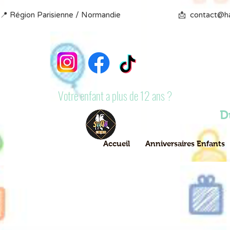
📍 Région Parisienne / Normandie                            📩  contact@happyg
Votre enfant a plus de 12 ans ?
D
Accueil
Anniversaires Enfants