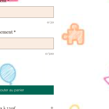
ment
*
0/20
énement
*
0/500
jouter au panier
us à 220€