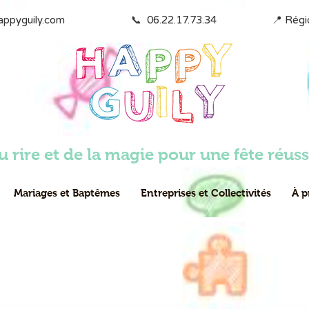
uily.com                        📞  06.22.17.73.34                    
u rire et de la magie pour une fête réuss
Mariages et Baptêmes
Entreprises et Collectivités
À p