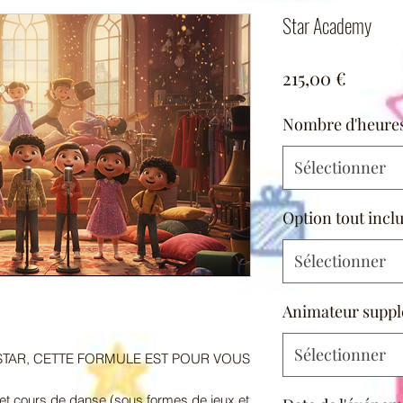
Star Academy
Prix
215,00 €
Nombre d'heure
Sélectionner
Option tout incl
Sélectionner
Animateur suppl
Sélectionner
STAR, CETTE FORMULE EST POUR VOUS
 et cours de danse (sous formes de jeux et