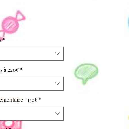
s
*
us à 220€
*
émentaire +150€
*