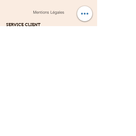
Mentions Légales
SERVICE CLIENT
Nous contacter
F.A.Q
À Propos
AIDE
Besoin d'aide ? Nous restons à votre
disposition via notre adresse mail
Contact@happyguily.com
Votre enfant a plus de 12 ans ?