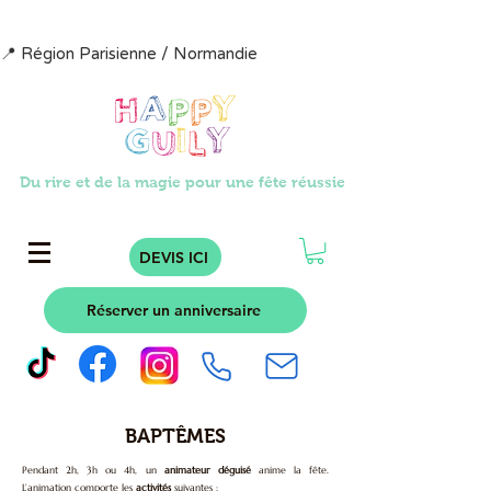
📍 Région Parisienne / Normandie                            📩  contact@happyg
Du rire et de la magie pour une fête réussie
DEVIS ICI
Réserver un anniversaire
BAPTÊMES
Pendant 2h, 3h ou 4h, un
animateur déguisé
anime la fête.
L’animation comporte les
activités
suivantes :